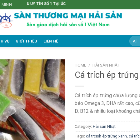
UY TÍN SỐ 1 TẠI ÚC
Í MINH
CH VỤ
GIỚI THIỆU
LIÊN HỆ
HOME
/
HẢI SẢN NHẬT
Cá trích ép trứn
Cá trích ép trứng chứa lượng 
béo Omega 3, DHA rất cao, c
D, B12 & nhiều loại khoáng ch
Category:
Hải sản Nhật
Tags:
cá trcish ép trứng xanh
,
cá trí