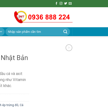
Search
for:
g Nhật Bản
dầu cá và axit
ũng như Vitamin
ất khác.
ch ép trứng đỏ
,
Cá