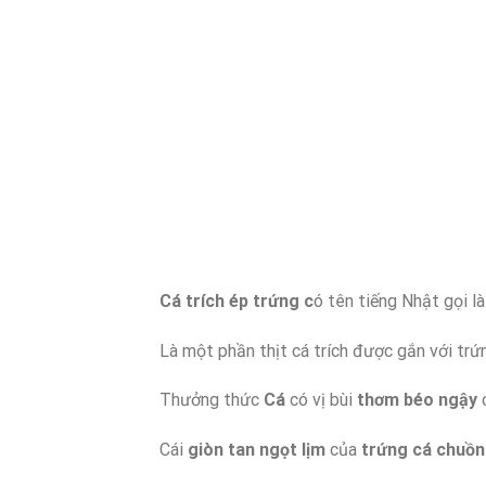
C
á trích ép trứng c
ó tên tiếng Nhật gọi l
Là một phần thịt cá trích được gắn với trứn
Thưởng thức
Cá
có vị bùi
thơm béo ngậy
c
Cái
giòn tan ngọt lịm
của
trứng cá chuồn