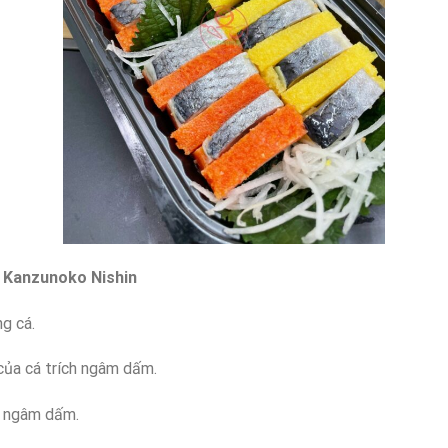
à
Kanzunoko Nishin
g cá.
ủa cá trích ngâm dấm.
ngâm dấm.