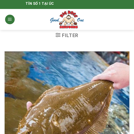
Skip
U UY TÍN SỐ 1 TẠI ÚC
to
content
FILTER