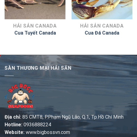
HẢI SẢN CANADA
HẢI SẢN CANADA
Cua Tuyết Canada
Cua Đá Canada
SÀN THƯƠNG MẠI HẢI SẢN
Địa chỉ:
85 CMT8, P.Phạm Ngũ Lão, Q.1, Tp.Hồ Chí Minh
Hotline:
0936888224
Website:
www.bigbossvn.com