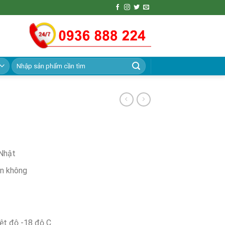
Search
for:
Nhật
ân không
ệt độ -18 độ C