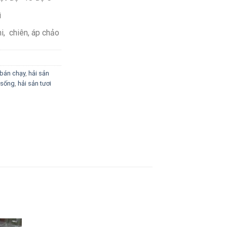
ì
i, chiên, áp chảo
 bán chạy
,
hải sản
i sống
,
hải sản tươi