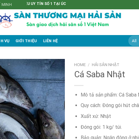
UY TÍN SỐ 1 TẠI ÚC
Í MINH
CH VỤ
GIỚI THIỆU
LIÊN HỆ
HOME
/
HẢI SẢN NHẬT
Cá Saba Nhật
Mô tả sản phẩm: Cá Saba 
Quy cách: Đóng gói hút ch
Xuất xứ: Nhật
Đóng gói: 1 kg/ túi.
Bảo quản: Ngăn đông ở nhi