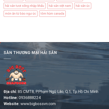
hải sản tươi sống nhập khẩu
hải sản việt nam
hải sản úc
món ăn từ bào ngư úc
tôm hùm canada
SÀN THƯƠNG MẠI HẢI SẢN
Địa chỉ:
85 CMT8, P.Phạm Ngũ Lão, Q.1, Tp.Hồ Chí Minh
Hotline:
0936888224
Website:
www.bigbossvn.com