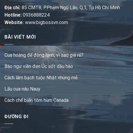
Địa chỉ:
85 CMT8, P.Phạm Ngũ Lão, Q.1, Tp.Hồ Chí Minh
Hotline:
0936888224
Website:
www.bigbossvn.com
BÀI VIẾT MỚI
Cua hoàng đế đông lạnh, vì sao giá rẻ?
Bào ngư viền đen Úc sốt dầu hào
Cách làm bạch tuộc Nhật nhúng mẻ
Lẩu cua nâu Nauy
Cách chế biến tôm hùm Canada
ĐƯỜNG ĐI