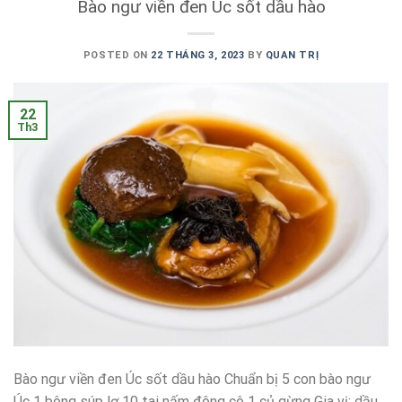
Bào ngư viền đen Úc sốt dầu hào
POSTED ON
22 THÁNG 3, 2023
BY
QUAN TRỊ
22
Th3
Bào ngư viền đen Úc sốt dầu hào Chuẩn bị 5 con bào ngư
Úc 1 bông súp lơ 10 tai nấm đông cô 1 củ gừng Gia vị: dầu