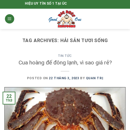
Skip
THƯƠNG HIỆU UY TÍN SỐ 1 TẠI ÚC
to
content
TAG ARCHIVES:
HẢI SẢN TƯƠI SỐNG
TIN TỨC
Cua hoàng đế đông lạnh, vì sao giá rẻ?
POSTED ON
22 THÁNG 3, 2023
BY
QUAN TRỊ
22
Th3