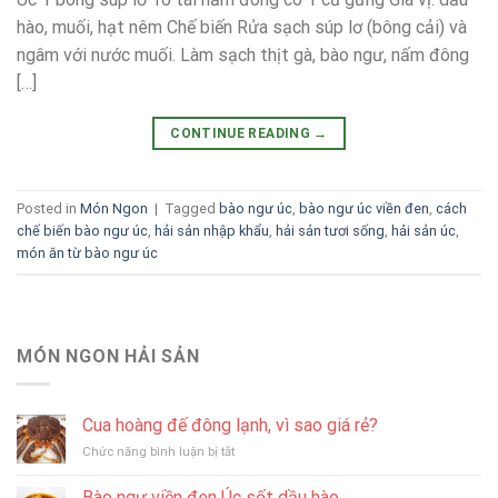
hào, muối, hạt nêm Chế biến Rửa sạch súp lơ (bông cải) và
ngâm với nước muối. Làm sạch thịt gà, bào ngư, nấm đông
[…]
CONTINUE READING
→
Posted in
Món Ngon
|
Tagged
bào ngư úc
,
bào ngư úc viền đen
,
cách
chế biến bào ngư úc
,
hải sản nhập khẩu
,
hải sản tươi sống
,
hải sản úc
,
món ăn từ bào ngư úc
MÓN NGON HẢI SẢN
Cua hoàng đế đông lạnh, vì sao giá rẻ?
ở
Chức năng bình luận bị tắt
Cua
hoàng
Bào ngư viền đen Úc sốt dầu hào