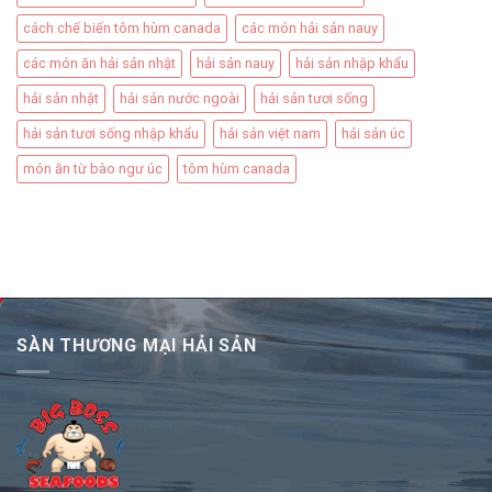
cách chế biến tôm hùm canada
các món hải sản nauy
các món ăn hải sản nhật
hải sản nauy
hải sản nhập khẩu
hải sản nhật
hải sản nước ngoài
hải sản tươi sống
hải sản tươi sống nhập khẩu
hải sản việt nam
hải sản úc
món ăn từ bào ngư úc
tôm hùm canada
SÀN THƯƠNG MẠI HẢI SẢN