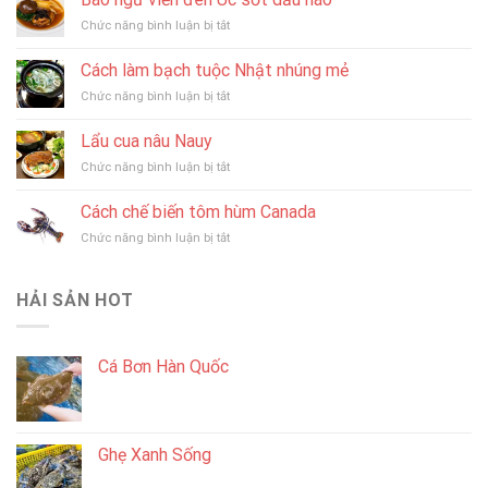
đế
ở
Chức năng bình luận bị tắt
đông
Bào
lạnh,
ngư
vì
Cách làm bạch tuộc Nhật nhúng mẻ
viền
sao
ở
Chức năng bình luận bị tắt
đen
giá
Cách
Úc
rẻ?
làm
sốt
Lẩu cua nâu Nauy
bạch
dầu
ở
Chức năng bình luận bị tắt
tuộc
hào
Lẩu
Nhật
cua
nhúng
Cách chế biến tôm hùm Canada
nâu
mẻ
ở
Chức năng bình luận bị tắt
Nauy
Cách
chế
biến
HẢI SẢN HOT
tôm
hùm
Canada
Cá Bơn Hàn Quốc
Ghẹ Xanh Sống